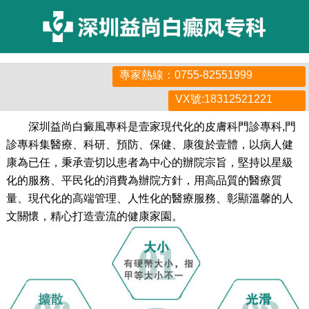
專家熱線：0755-82551999
VX號:18312521221
深圳益尚白癜風專科是壹家現代化的皮膚科門診專科,門
診專科集醫療、科研、預防、保健、康復於壹體，以病人健
康為已任，秉承壹切以患者為中心的辦院宗旨，堅持以星級
化的服務、平民化的消費為辦院方針，用高品質的醫療質
量、現代化的高端管理、人性化的醫療服務、彰顯溫馨的人
文關懷，精心打造壹流的健康家園。