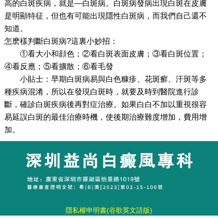
高的白斑疾病，就是—白斑病。白斑病發病出現白斑在皮膚
是明顯特征，但也有可能出現隱性白斑病，而我們自己還不
知道。
怎麽樣判斷白斑病?這裏小妙招：
①看大小和顔色；②看白斑表面皮膚；③看白斑位置；
④看反應；⑤看擴散；⑥看毛發
小貼士：早期白斑病易與白色糠疹、花斑癬、汗斑等多
種疾病混淆，所以在發現白斑時，就要及時到醫院進行診
斷，確診白斑疾病後再對症治療。如果白白不加以重視很容
易延誤白斑的最佳治療時機，使後期治療難度增加，費用增
加。
隱私權申明書(谷歌英文語版)